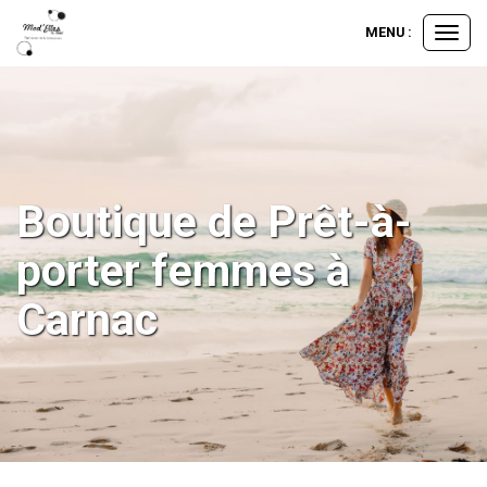
MENU :
Ouvrir
le
menu
Boutique de Prêt-à-
porter femmes à
Carnac